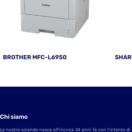
BROTHER MFC-L6950
SHAR
Chi siamo
La nostra azienda nasce all’incirca 34 anni fa con l’intento di 