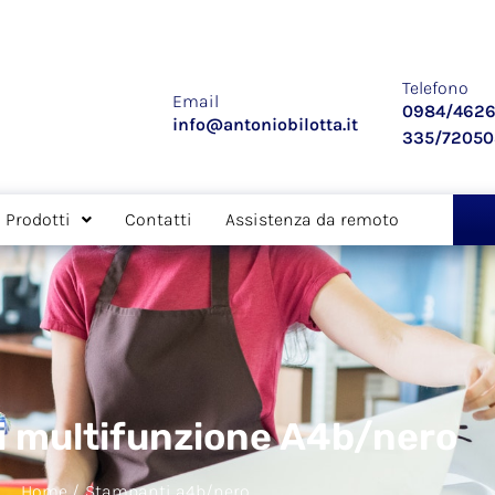
Telefono
Email
0984/4626
info@antoniobilotta.it
335/7205
Prodotti
Contatti
Assistenza da remoto
 multifunzione A4b/nero
Home /
Stampanti a4b/nero