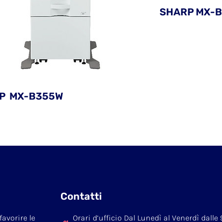
SHARP MX-
P MX-B355W
Contatti
favorire le
Orari d’ufficio Dal Lunedì al Venerdì dalle 9